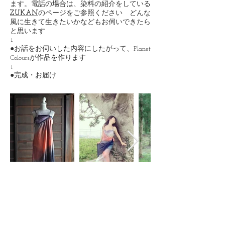
ます。電話の場合は、染料の紹介をしている
ZUKAN
のページをご参照ください どんな
風に生きて生きたいかなどもお伺いできたら
と思います
↓
●お話をお伺いした内容にしたがって、Planet
Coloursが作品を作ります
↓
●完成・お届け
フルオーダー作品例
大切な人の前で着るワンピースということ
で、オーダーいただきました。生地は、着る