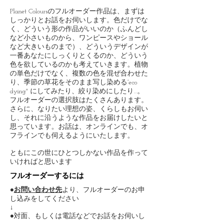
Planet Coloursのフルオーダー作品は、まずは
しっかりとお話をお伺いします。色だけでな
く、どういう形の作品がいいのか（ふんどし
など小さいものから、ワンピースやショール
など大きいものまで）、どういうデザインが
一番あなたにしっくりとくるのか、どういう
色を欲しているのかも考えていきます。植物
の単色だけでなく、複数の色を混ぜ合わせた
り、季節の草花をそのまま写し染める”eco
dying" にしてみたり、絞り染めにしたり…。
フルオーダーの選択肢はたくさんあります。
さらに、なりたい理想の姿、くらしもお伺い
し、それに沿うような作品をお届けしたいと
思っています。お話は、オンラインでも、オ
フラインでも伺えるようにいたします。
​ともにこの世にひとつしかない作品を作って
いければと思います
​フルオーダーするには
●
お問い合わせ先
より、フルオーダーのお申
し込みをしてください
​​​​​​​​​​​​​​↓
​​​​●対面、もしくは電話などでお話をお伺いし