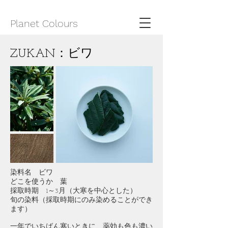
​Planet Colours
ZUKAN：ビワ
染料名 ビワ
どこを使うか 葉
採取時期 1～3月（大寒を中心とした）
旬の染料（採取時期にのみ染めることができ
ます）
一年でいちばん寒いときに、薬効も色も濃い